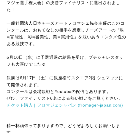
マジェ選手権大会）の決勝ファイナリストに選出されまし
た！
一般社団法人日本チーズアートフロマジェ協会主催のこのコ
ンクールは、おもてなしの相手を想定しチーズアートの「味
≒官能性、彩≒審美性、美≒実用性」を競いあうエンタメ性の
ある競技です。
5月10日（水）に予選通過の結果を受け、プチシャレスタッ
フも大喜びでした☺
決勝は6月17日（土）に銀座松竹スクエア2階 シュマッツに
て開催されます。
コンクールは会場観戦とYoutubeの配信もあります。
ぜひ、ファイナリスト6名による熱い戦いをご覧ください。
チケット購入 | フロマジェジャパン (fromager-japan.com)
精一杯頑張って参りますので、どうぞよろしくお願いしま
す。